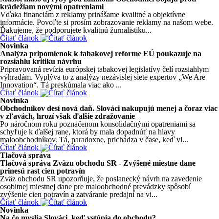
krádežiam novými opatreniami
Vďaka financiám z reklamy prinášame kvalitné a objektívne
informácie. Povoľte si prosím zobrazovanie reklamy na našom webe.
Ďakujeme, že podporujete kvalitnú žurnalistiku...
Čítať článok
Novinka
Analýza pripomienok k tabakovej reforme EÚ poukazuje na
rozsiahlu kritiku návrhu
Pripravovaná revízia európskej tabakovej legislatívy čelí rozsiahlym
výhradám. Vyplýva to z analýzy nezávislej siete expertov „We Are
Innovation“. Tá preskúmala viac ako ...
Čítať článok
Novinka
Obchodníkov desí nová daň. Slováci nakupujú menej a čoraz viac
v zľavách, hrozí však ďalšie zdražovanie
Po náročnom roku poznačenom konsolidačnými opatreniami sa
schyľuje k ďalšej rane, ktorá by mala dopadnúť na hlavy
maloobchodníkov. Tá, paradoxne, prichádza v čase, keď vl...
Čítať článok
Tlačová správa
Tlačová správa Zväzu obchodu SR - Zvýšené miestne dane
prinesú rast cien potravín
Zväz obchodu SR upozorňuje, že poslanecký návrh na zavedenie
osobitnej miestnej dane pre maloobchodné prevádzky spôsobí
zvýšenie cien potravín a zatváranie predajní na vi...
Čítať článok
Novinka
Na čo myslia Slováci, keď vstúpia do obchodu?