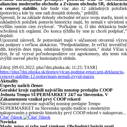
alianciou moderného obchodu a Zväzom obchodu SR, deklaráciu
o cenovej stabilite
, kde bude viac ako 12 základných položie
(potravín) a kde by sme radi dosiahli dohodu," priblížil.
Spresnil, že na základe dohody obchodné reťazce svoju maržu, ktorú u
základných položiek potravín historicky majú, by nemali v súvislosti s
vyšším rastom cien zvyšovať. “Počkajme si, či táto deklarácia bude
schválená ich orgánmi. Do konca týždňa by sme ju chceli podpísať,”
doplnil.
Upozornil zároveň, že potravinári majú v súčasnosti otvorenú výzvu
na podpory s veľkou alokáciou. “Predpokladáme, že veľký investičný
dlh, ktorým dnes trpia, odstránia týmito investíciami,” dodal Vlčan s
tým, že už vyzval poľnohospodárov cez agrokomory, aby tento rok
zvýšili osevné plochy hustosiatych obilnín.
Zdroj: [09.03.2022; plus7dni.pluska.sk; 11:25; TASR]
https://plus7dni.pluska.sk/domov/vlcan-podpise-retazcami-deklaraciu-
cenovej-stabilite-12-potravinam-nemali-zvysit-marzu
Aktuality
Úspechy našich členov
Goralské kroje zaplnili najväčšiu nonstop predajňu COOP
Jednota Tempo SUPERMARKET 24/7 na Slovensku. V
Zákamennom vznikol prvý COOP rekord
Slávnostné otvorenie najväčšej nonstop predajne Tempo
SUPERMARKET na Slovensku spojilo tradície s moderným
nakupovaním a prinieslo historicky prvý COOP rekord v nakupovan...
Čítať článok
Novinka
Maslo, mäso aj ryby pod zámkom. Obchodníci bojujú proti