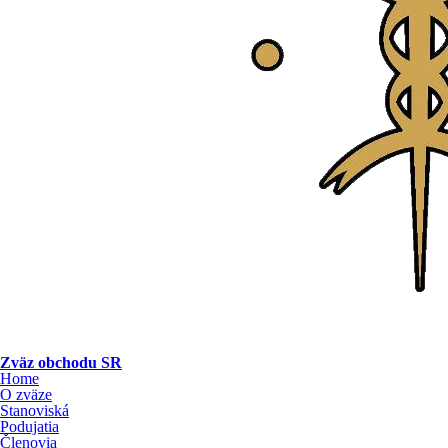
Zväz obchodu SR
Home
O zväze
Stanoviská
Podujatia
Členovia