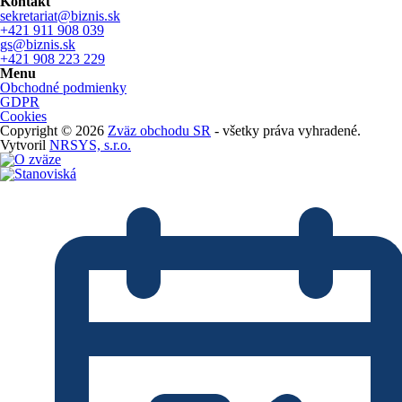
Kontakt
sekretariat@biznis.sk
+421 911 908 039
gs@biznis.sk
+421 908 223 229
Menu
Obchodné podmienky
GDPR
Cookies
Copyright © 2026
Zväz obchodu SR
- všetky práva vyhradené.
Vytvoril
NRSYS, s.r.o.