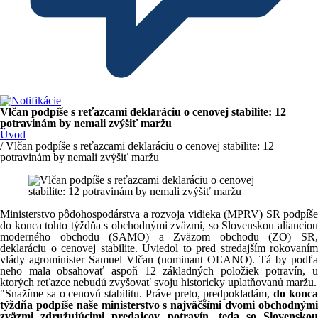
Vlčan podpíše s reťazcami deklaráciu o cenovej stabilite: 12
potravinám by nemali zvýšiť maržu
Úvod
/ Vlčan podpíše s reťazcami deklaráciu o cenovej stabilite: 12
potravinám by nemali zvýšiť maržu
Ministerstvo pôdohospodárstva a rozvoja vidieka (MPRV) SR podpíše
do konca tohto týždňa s obchodnými zväzmi, so Slovenskou alianciou
moderného obchodu (SAMO) a Zväzom obchodu (ZO) SR,
deklaráciu o cenovej stabilite. Uviedol to pred stredajším rokovaním
vlády agrominister Samuel Vlčan (nominant OĽANO). Tá by podľa
neho mala obsahovať aspoň 12 základných položiek potravín, u
ktorých reťazce nebudú zvyšovať svoju historicky uplatňovanú maržu.
"Snažíme sa o cenovú stabilitu. Práve preto, predpokladám,
do konc
týždňa podpíše naše ministerstvo s najväčšími dvomi obchodnými
zväzmi združujúcimi predajcov potravín, teda so Slovenskou