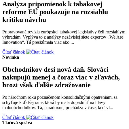
Analýza pripomienok k tabakovej
reforme EÚ poukazuje na rozsiahlu
kritiku návrhu
Pripravovaná revízia európskej tabakovej legislatívy čelí rozsiahlym
výhradám. Vyplýva to z analýzy nezávislej siete expertov „We Are
Innovation“. Tá preskúmala viac ako ...
Čítať článok
Novinka
Obchodníkov desí nová daň. Slováci
nakupujú menej a čoraz viac v zľavách,
hrozí však ďalšie zdražovanie
Po náročnom roku poznačenom konsolidačnými opatreniami sa
schyľuje k ďalšej rane, ktorá by mala dopadnúť na hlavy
maloobchodníkov. Tá, paradoxne, prichádza v čase, keď vl...
Čítať článok
Tlačová správa