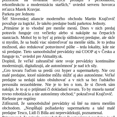
rekonštrukciu a modernizáciu starších,“ uviedol serveru hovorca
reťazca Marek Kravjar.
Parketa pre Jednotu
Šéf Slovenskej aliancie moderného obchodu Martin Krajčovič
považuje za logické, že takéto predajne budú parketou Jednoty.
„Primárne je to vhodné pre menšie mestá. Dnes v nich predaj
potravín funguje cez večierky alebo si nakúpite na čerpacích
staniciach. Mohol by to byť aj princíp sídliskovej predajne, ale skôr
si myslím, že sa budú viac sústreďovať na menšie sídla. Je to jedna
možností, ako redukovať potravinové púšte – teda lokality, kde nie
sú predajne. Tieto samoobslužné prevádzky má COOP aj v Česku a
funguje to,“ uviedol pre Aktuality.sk.
Doplnil, že veľké zahraničné siete svoje prevádzky kontinuálne
modernizujú, digitalizujú, ale autonómnosť je nad ich sily.
„Gro tovaru ľuďom sa predá cez hyper a supermarkety. Nie cez
malé predajne, ktoré následne môžu slúžiť aj ako autonómne. Veľké
predajne sa nedajú takto obsluhovať a v nich sa bez ľudského
personálu nezaobídeme. Nie je to len o tom, že si človek sám
nakúpi. Je to aj o prijímaní či dokladaní tovaru. To by musela nastať
rovno robotizácia a nie autonómny obchod,“ pokračoval Krajčovič.
Riešenie pre regióny
Zdôraznil, že samoobslužné prevádzky sú šité na mieru menším
obchodom. „Nespĺňajú požiadavky supermarketu a také malé
predajne Tesco, Lidl či Billa ani neprevádzkujú, poznamenal.