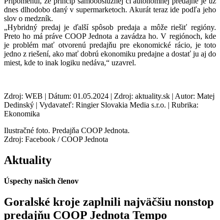
Pripomenul, že princíp samoobslužnej či autonómnej predajne je už
dnes dlhodobo daný v supermarketoch. Akurát teraz ide podľa jeho
slov o medzník.
„Hybridný predaj je ďalší spôsob predaja a môže riešiť regióny.
Preto ho má práve COOP Jednota a zavádza ho. V regiónoch, kde
je problém mať otvorenú predajňu pre ekonomické rácio, je toto
jedno z riešení, ako mať dobrú ekonomiku predajne a dostať ju aj do
miest, kde to inak logiku nedáva,“ uzavrel.
Zdroj: WEB | Dátum: 01.05.2024 | Zdroj: aktuality.sk | Autor: Matej
Dedinský | Vydavateľ: Ringier Slovakia Media s.r.o. | Rubrika:
Ekonomika
Ilustračné foto. Predajňa COOP Jednota.
Zdroj: Facebook / COOP Jednota
Aktuality
Úspechy našich členov
Goralské kroje zaplnili najväčšiu nonstop
predajňu COOP Jednota Tempo