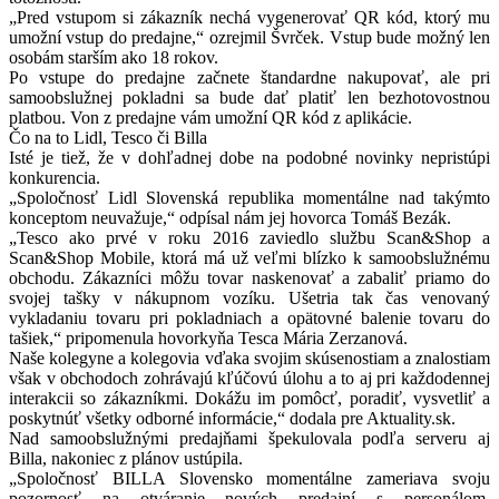
„Pred vstupom si zákazník nechá vygenerovať QR kód, ktorý mu
umožní vstup do predajne,“ ozrejmil Švrček. Vstup bude možný len
osobám starším ako 18 rokov.
Po vstupe do predajne začnete štandardne nakupovať, ale pri
samoobslužnej pokladni sa bude dať platiť len bezhotovostnou
platbou. Von z predajne vám umožní QR kód z aplikácie.
Čo na to Lidl, Tesco či Billa
Isté je tiež, že v dohľadnej dobe na podobné novinky nepristúpi
konkurencia.
„Spoločnosť Lidl Slovenská republika momentálne nad takýmto
konceptom neuvažuje,“ odpísal nám jej hovorca Tomáš Bezák.
„Tesco ako prvé v roku 2016 zaviedlo službu Scan&Shop a
Scan&Shop Mobile, ktorá má už veľmi blízko k samoobslužnému
obchodu. Zákazníci môžu tovar naskenovať a zabaliť priamo do
svojej tašky v nákupnom vozíku. Ušetria tak čas venovaný
vykladaniu tovaru pri pokladniach a opätovné balenie tovaru do
tašiek,“ pripomenula hovorkyňa Tesca Mária Zerzanová.
Naše kolegyne a kolegovia vďaka svojim skúsenostiam a znalostiam
však v obchodoch zohrávajú kľúčovú úlohu a to aj pri každodennej
interakcii so zákazníkmi. Dokážu im pomôcť, poradiť, vysvetliť a
poskytnúť všetky odborné informácie,“ dodala pre Aktuality.sk.
Nad samoobslužnými predajňami špekulovala podľa serveru aj
Billa, nakoniec z plánov ustúpila.
„Spoločnosť BILLA Slovensko momentálne zameriava svoju
pozornosť na otváranie nových predajní s personálom,