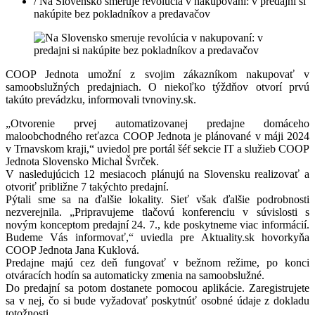
/ Na Slovensko smeruje revolúcia v nakupovaní: v predajni si
nakúpite bez pokladníkov a predavačov
COOP Jednota umožní z svojim zákazníkom nakupovať v
samoobslužných predajniach. O niekoľko týždňov otvorí prvú
takúto prevádzku, informovali tvnoviny.sk.
„Otvorenie prvej automatizovanej predajne domáceho
maloobchodného reťazca COOP Jednota je plánované v máji 2024
v Trnavskom kraji,“ uviedol pre portál šéf sekcie IT a služieb COOP
Jednota Slovensko Michal Švrček.
V nasledujúcich 12 mesiacoch plánujú na Slovensku realizovať a
otvoriť približne 7 takýchto predajní.
Pýtali sme sa na ďalšie lokality. Sieť však ďalšie podrobnosti
nezverejnila. „Pripravujeme tlačovú konferenciu v súvislosti s
novým konceptom predajní 24. 7., kde poskytneme viac informácií.
Budeme Vás informovať,“ uviedla pre Aktuality.sk hovorkyňa
COOP Jednota Jana Kuklová.
Predajne majú cez deň fungovať v bežnom režime, po konci
otváracích hodín sa automaticky zmenia na samoobslužné.
Do predajní sa potom dostanete pomocou aplikácie. Zaregistrujete
sa v nej, čo si bude vyžadovať poskytnúť osobné údaje z dokladu
totožnosti.