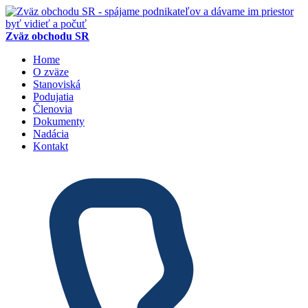
Zväz obchodu SR
Home
O zväze
Stanoviská
Podujatia
Členovia
Dokumenty
Nadácia
Kontakt